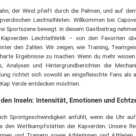
 Bahn, der Wind pfeift durch die Palmen, und auf d
apverdischen Leichtathleten. Willkommen bei Capov
sche Sportszene bewegt. In diesem Gastbeitrag nehmen
 Kapverden Leichtathletik – von den Favoriten üb
inter den Zahlen. Wir zeigen, wie Training, Teamgei
rte Ergebnisse zu machen. Wenn du mehr wissen wi
s, Analysen und Hintergrundberichten die Mechan
tung richtet sich sowohl an eingefleischte Fans als 
uf Kap Verde entdecken möchten.
den Inseln: Intensität, Emotionen und Echtz
ch Sprintgeschwindigkeit anfühlt, wenn die Uhr auf
aus den Wettkampfstätten der Kapverden. Unsere Rep
innen und Trainern sowie Athletinnen und Athleten