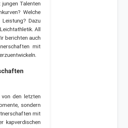
it jungen Talenten
rmkurven? Welche
e Leistung? Dazu
eichtathletik. All
ir berichten auch
tnerschaften mit
terzuentwickeln.
schaften
 von den letzten
 Momente, sondern
tnerschaften mit
er kapverdischen