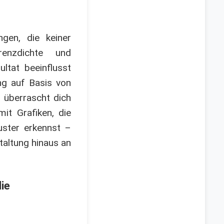
gen, die keiner
renzdichte und
ltat beeinflusst
ng auf Basis von
 überrascht dich
it Grafiken, die
uster erkennst –
taltung hinaus an
ie