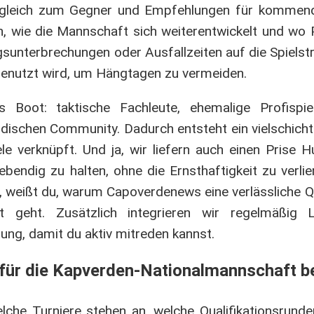
gleich zum Gegner und Empfehlungen für kommende
, wie die Mannschaft sich weiterentwickelt und wo P
gsunterbrechungen oder Ausfallzeiten auf die Spielst
 genutzt wird, um Hängtagen zu vermeiden.
ns Boot: taktische Fachleute, ehemalige Profispi
schen Community. Dadurch entsteht ein vielschichti
ele verknüpft. Und ja, wir liefern auch einen Prise 
endig zu halten, ohne die Ernsthaftigkeit zu verli
, weißt du, warum Capoverdenews eine verlässliche Qu
 geht. Zusätzlich integrieren wir regelmäßig 
ung, damit du aktiv mitreden kannst.
 für die Kapverden-Nationalmannschaft 
elche Turniere stehen an, welche Qualifikationsrund