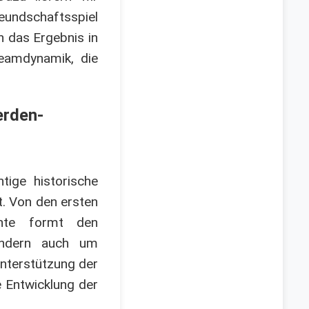
eundschaftsspiel
ch das Ergebnis in
Teamdynamik, die
erden-
tige historische
t. Von den ersten
chte formt den
ondern auch um
Unterstützung der
e Entwicklung der