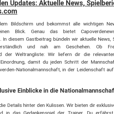
n Updates: Aktuelle News, Spielberi
s.com
or dem Bildschirm und bekommst alle wichtigen N
 einen Blick. Genau das bietet Capoverdene
In diesem Gastbeitrag bündeln wir aktuelle News, S
rständlich und nah am Geschehen. Ob Freun
 der Weltrangliste: Wir liefern dir die relevante
 Einordnung, damit du jeden Schritt der Mannschaf
erden-Nationalmannschaft, in der Leidenschaft auf 
usive Einblicke in die Nationalmannscha
 Details hinter den Kulissen. Wir bieten dir exklusive
und in das Gedankenspiel der Trainer. Du erfährs