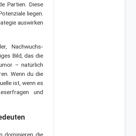
 Partien. Diese
otenziale liegen.
rategie auswirken
eler, Nachwuchs-
ges Bild, das die
Humor – natürlich
eren. Wenn du die
elle ist, wenn es
Leserfragen und
bedeuten
en dominieren die